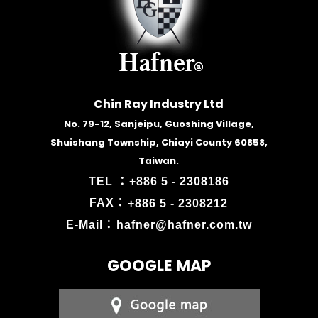
Chin Ray Industry Ltd
No. 79-12, Sanjeipu, Guoshing Village,
Shuishang Township, Chiayi County 60858,
Taiwan.
TEL ：
+886 5 - 2308186
FAX：
+886 5 - 2308212
E-Mail：
hafner@hafner.com.tw
GOOGLE MAP