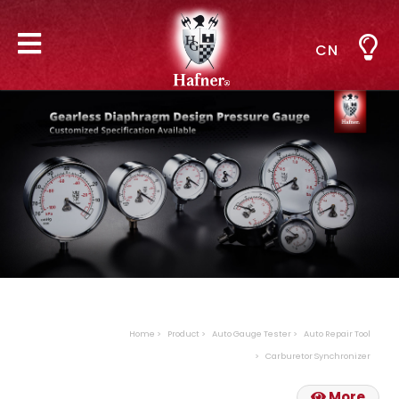
CN
Home
Product
Auto Gauge Tester
Auto Repair Tool
Carburetor Synchronizer
More